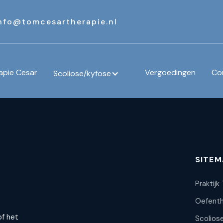
nfo@tomcesartherapie.nl
apie Cesar
Vergoedingen
Co
Scoliose/kyfose
SITEM
Praktijk
Oefenth
of het
Scolios