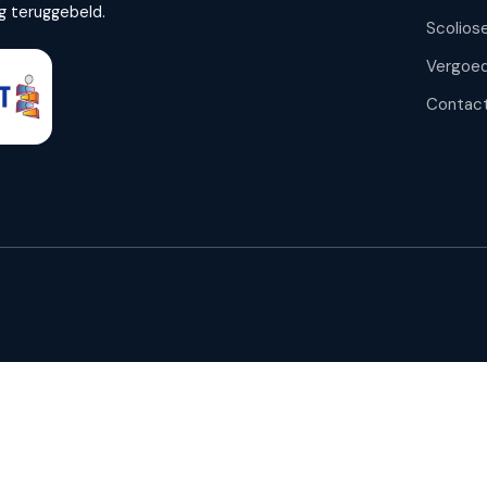
g teruggebeld.
Scoliose
Vergoed
Contac