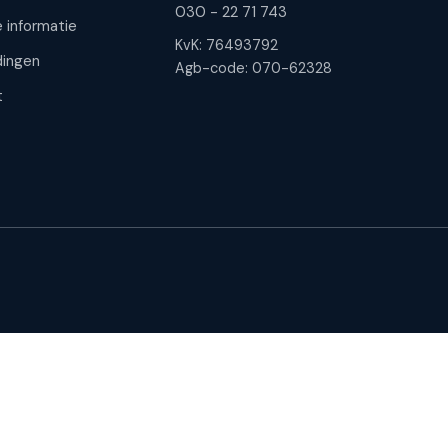
030 - 22 71 743
 informatie
KvK: 76493792
ingen
Agb-code: 070-62328
t